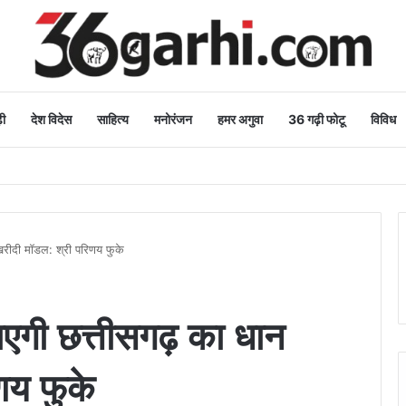
ी
देश विदेस
साहित्य
मनोरंजन
हमर अगुवा
36 गढ़ी फोटू
विविध
शुभकामनाएं
खरीदी मॉडल: श्री परिणय फुके
ाएगी छत्तीसगढ़ का धान
णय फुके