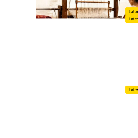
Late
Late
Late