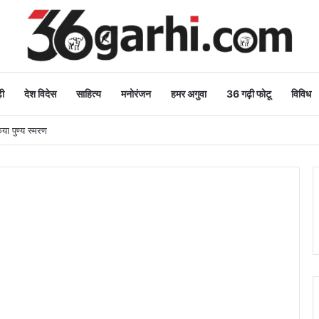
ी
देश विदेस
साहित्य
मनोरंजन
हमर अगुवा
36 गढ़ी फोटू
विविध
िया पुण्य स्मरण