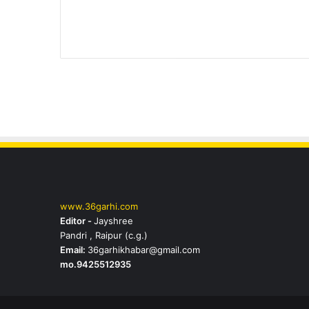
www.36garhi.com
Editor -
Jayshree
Pandri , Raipur (c.g.)
Email:
36garhikhabar@gmail.com
mo.9425512935