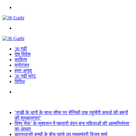
Menu
Search
for
36 गढ़ी
देश विदेस
साहित्य
मनोरंजन
हमर अगुवा
36 गढ़ी फोटू
विविध
Search
for
Breaking News
’राखी के धागों के साथ सीमा पर सैनिकों तक पहुंचेंगी कवर्धा की बहनों
की शुभकामनाएं’
विष्णु भैया’ के सुशासन में महतारी वंदन बना महिलाओं की आत्मनिर्भरता
का आधार
छात्रावासी बच्चों के बीच पहुंचे उप मुख्यमंत्री विजय शर्मा