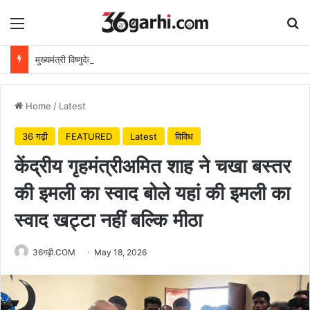
Menu
Se
मुख्यमंत्री विष्णुदेव साय ने अपनी माँ के नाम पर लगाया पीपल का पौधा, वन महोत्सव-2026 का हुआ शुभारंभ
Home
/
Latest
36 गढ़ी
FEATURED
Latest
विविध
केंद्रीय गृहमंत्रीअमित शाह ने चखा बस्तर
की इमली का स्वाद बोले यहां की इमली का
स्वाद खट्टा नहीं बल्कि मीठा
36गढ़ी.COM
May 18, 2026