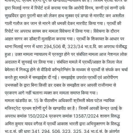
मजिस्ट्रेट प्रथम श्रेणी दुर्ग के खण्डपीठ/न्यायालय का है। जिसमें प्रार्थी सागर के
द्वारा भिलाई नगर में रिपोर्ट दर्ज कराया गया कि आरोपी विनय, सन्नी एवं सन्नी उर्फ
सुखविंदर द्वारा पुरानी बात को लेकर हाथ मुक्का एवं डण्डा से मारपीट कर अश्लील
गाली गलौज कर जान से मारने की धमकी देकर मारपीट किया गया। प्रार्थी की
रिपोर्ट पर अपराध कायम कर मामला विवेचना में लिया गया। विवेचना के दौरान
आहत सागर का डॉक्टरी मुलाहिजा कराया गया। प्रार्थी के शिकायत के आधार पर
थाना भिलाई नगर में धारा 294,506 बी, 323/34 भा.द.वि. का अपराध पंजीबद्ध
हुआ। उक्त मामला न्यायालय में प्रस्तुत होने पर संबंधित मामला आज नेशनल लोक
अदालत में सुनवाई पर लिया गया। संबंधित मामले में प्रार्थी/आहत के जिला जेल
बेमेतरा में निरूद्ध होने से वीडियो कॉन्फ्रेन्सिंग के माध्यम से प्रार्थी से संपर्क कर चर्चा
करते हुए मामले में समझाईश दी गई। समझाईश उपरांत प्रार्थी एवं आरोपीगण
उभयपक्षों के द्वारा बिना किसी डर दबाव के समझौता कर आपसी राजीनामा से
प्रकरण आगे नहीं चलाना व्यक्त कर मामला समाप्त किया गया।
मामला खंडपीठ क. 15 के पीठासीन अधिकारी श्रीमती श्वेता पटेल न्यायिक
मजिस्ट्रेट प्रथम श्रेणी दुर्ग के खण्डपीठ का है। जिसमें आरक्षी केन्द्र उतई के
अपराध कमांक 150/2024 प्रकरण कमांक 13587/2024 शासन विरूद्ध
अमित कुमार यादव वगैरह में प्रार्थी आकाश भारती द्वारा अभियुक्तगण के विरूद्ध
भा.द.सं. की धारा 341, 294, 506, 323, 325, 34 भा.दं.सं. के अंतर्गत