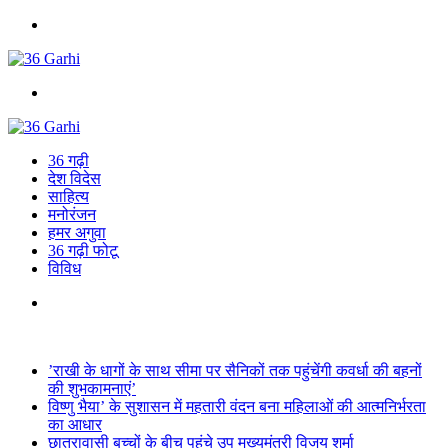
Menu
Search
for
36 गढ़ी
देश विदेस
साहित्य
मनोरंजन
हमर अगुवा
36 गढ़ी फोटू
विविध
Search
for
Breaking News
’राखी के धागों के साथ सीमा पर सैनिकों तक पहुंचेंगी कवर्धा की बहनों
की शुभकामनाएं’
विष्णु भैया’ के सुशासन में महतारी वंदन बना महिलाओं की आत्मनिर्भरता
का आधार
छात्रावासी बच्चों के बीच पहुंचे उप मुख्यमंत्री विजय शर्मा