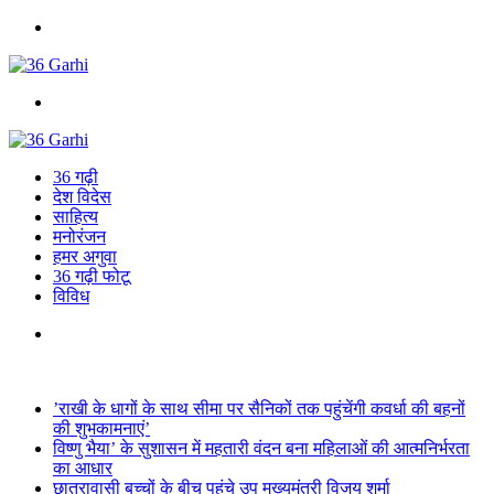
Menu
Search
for
36 गढ़ी
देश विदेस
साहित्य
मनोरंजन
हमर अगुवा
36 गढ़ी फोटू
विविध
Search
for
Breaking News
’राखी के धागों के साथ सीमा पर सैनिकों तक पहुंचेंगी कवर्धा की बहनों
की शुभकामनाएं’
विष्णु भैया’ के सुशासन में महतारी वंदन बना महिलाओं की आत्मनिर्भरता
का आधार
छात्रावासी बच्चों के बीच पहुंचे उप मुख्यमंत्री विजय शर्मा