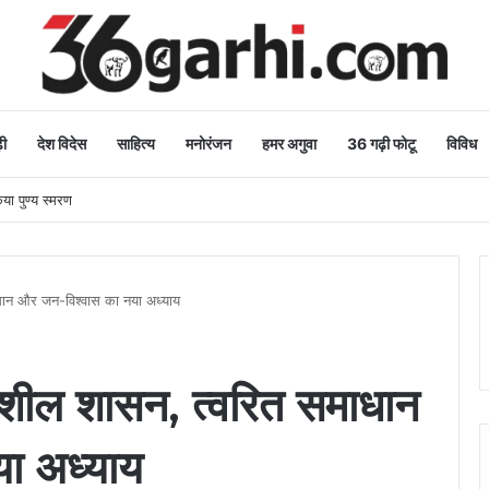
ी
देश विदेस
साहित्य
मनोरंजन
हमर अगुवा
36 गढ़ी फोटू
विविध
िया पुण्य स्मरण
धान और जन-विश्वास का नया अध्याय
नशील शासन, त्वरित समाधान
ा अध्याय