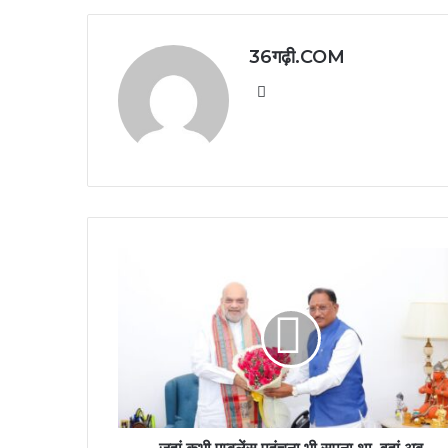
36गढ़ी.COM
Website