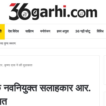
ी
देश विदेस
साहित्य
मनोरंजन
हमर अगुवा
36 गढ़ी फोटू
विविध
िया पुण्य स्मरण
र. कृष्णा दास ने की मुलाकात
नके नवनियुक्त सलाहकार आर.
ात