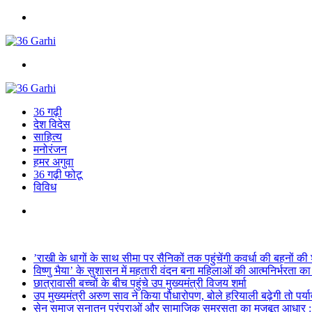
Menu
Search
for
36 गढ़ी
देश विदेस
साहित्य
मनोरंजन
हमर अगुवा
36 गढ़ी फोटू
विविध
Search
for
Breaking News
’राखी के धागों के साथ सीमा पर सैनिकों तक पहुंचेंगी कवर्धा की बहनों की
विष्णु भैया’ के सुशासन में महतारी वंदन बना महिलाओं की आत्मनिर्भरता 
छात्रावासी बच्चों के बीच पहुंचे उप मुख्यमंत्री विजय शर्मा
उप मुख्यमंत्री अरुण साव ने किया पौधारोपण, बोले हरियाली बढ़ेगी तो पर्य
सेन समाज सनातन परंपराओं और सामाजिक समरसता का मजबूत आधार : मुख्