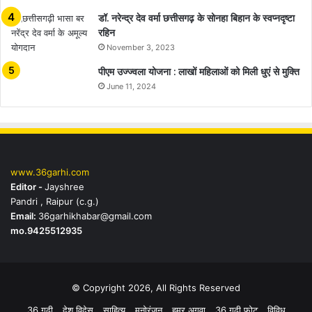
डॉ. नरेन्द्र देव वर्मा छत्तीसगढ़ के सोनहा बिहान के स्वप्नदृष्टा
रहिन
November 3, 2023
पीएम उज्ज्वला योजना : लाखों महिलाओं को मिली धुएं से मुक्ति
June 11, 2024
www.36garhi.com
Editor -
Jayshree
Pandri , Raipur (c.g.)
Email:
36garhikhabar@gmail.com
mo.9425512935
© Copyright 2026, All Rights Reserved
36 गढ़ी
देश विदेस
साहित्य
मनोरंजन
हमर अगुवा
36 गढ़ी फोटू
विविध