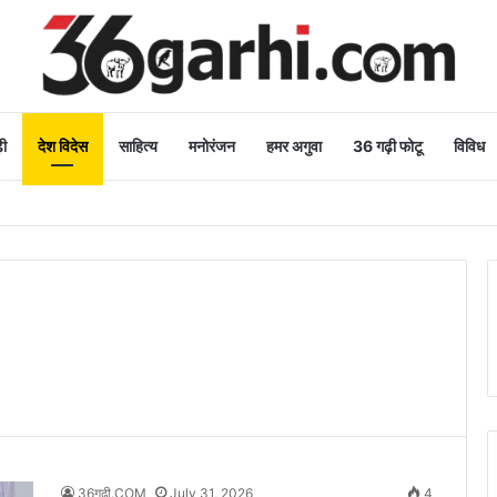
ी
देश विदेस
साहित्य
मनोरंजन
हमर अगुवा
36 गढ़ी फोटू
विविध
36गढ़ी.COM
July 31, 2026
4