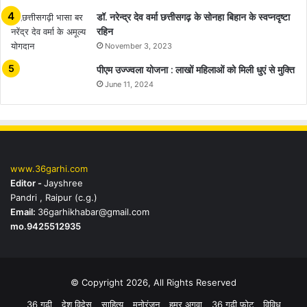
डॉ. नरेन्द्र देव वर्मा छत्तीसगढ़ के सोनहा बिहान के स्वप्नदृष्टा
रहिन
November 3, 2023
पीएम उज्ज्वला योजना : लाखों महिलाओं को मिली धुएं से मुक्ति
June 11, 2024
www.36garhi.com
Editor -
Jayshree
Pandri , Raipur (c.g.)
Email:
36garhikhabar@gmail.com
mo.9425512935
© Copyright 2026, All Rights Reserved
36 गढ़ी
देश विदेस
साहित्य
मनोरंजन
हमर अगुवा
36 गढ़ी फोटू
विविध