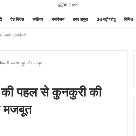
ी
देश विदेस
साहित्य
मनोरंजन
हमर अगुवा
36 गढ़ी फोटू
विविध
धा, वन महोत्सव-2026 का हुआ शुभारंभ
ी बिजली व्यवस्था हुई और मजबूत
साय की पहल से कुनकुरी की
र मजबूत