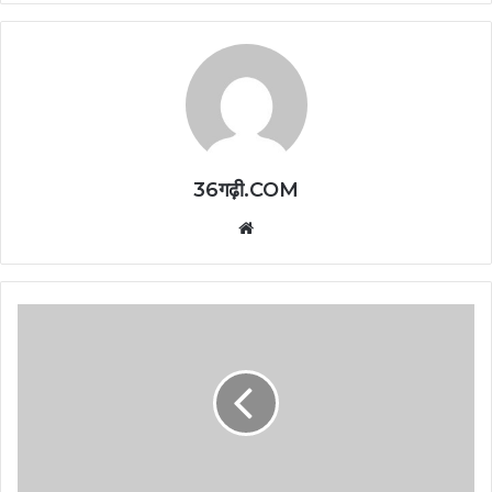
36गढ़ी.COM
Website