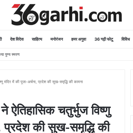
ी
देश विदेस
साहित्य
मनोरंजन
हमर अगुवा
36 गढ़ी फोटू
विविध
िया पुण्य स्मरण
िष्णु मंदिर में की पूजा-अर्चना, प्रदेश की सुख-समृद्धि की कामना
य ने ऐतिहासिक चतुर्भुज विष्णु
ा, प्रदेश की सुख-समृद्धि की