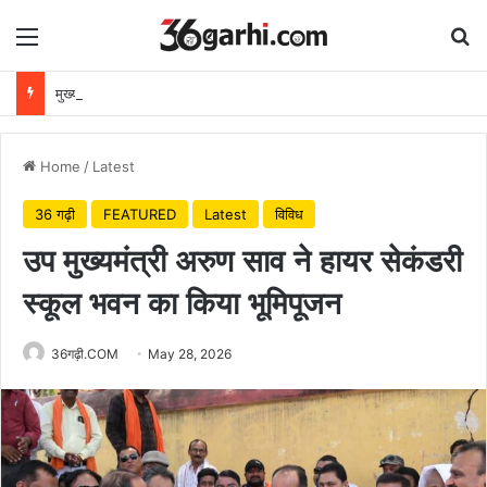
Menu
Se
मुख्यमंत्री विष्णुदेव साय ने अपनी माँ के नाम पर लगाया पीपल का पौधा, वन महोत्सव-2026 का हुआ शुभारंभ
Home
/
Latest
36 गढ़ी
FEATURED
Latest
विविध
उप मुख्यमंत्री अरुण साव ने हायर सेकंडरी
स्कूल भवन का किया भूमिपूजन
36गढ़ी.COM
May 28, 2026