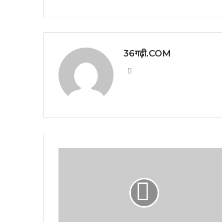
36गढ़ी.COM
Website