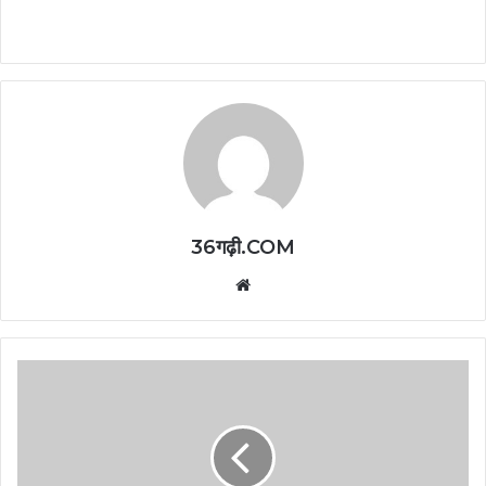
36गढ़ी.COM
Website