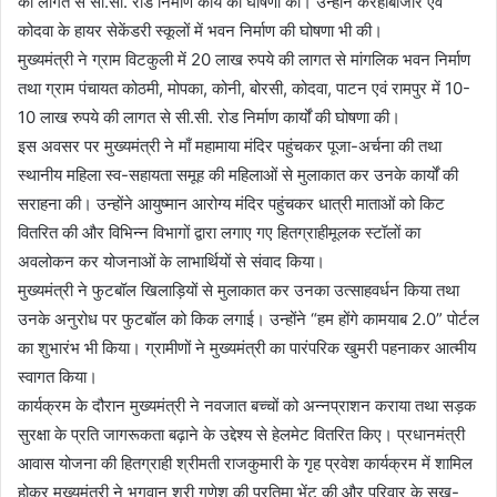
की लागत से सी.सी. रोड निर्माण कार्य की घोषणा की। उन्होंने करहीबाजार एवं
कोदवा के हायर सेकेंडरी स्कूलों में भवन निर्माण की घोषणा भी की।
मुख्यमंत्री ने ग्राम विटकुली में 20 लाख रुपये की लागत से मांगलिक भवन निर्माण
तथा ग्राम पंचायत कोठमी, मोपका, कोनी, बोरसी, कोदवा, पाटन एवं रामपुर में 10-
10 लाख रुपये की लागत से सी.सी. रोड निर्माण कार्यों की घोषणा की।
इस अवसर पर मुख्यमंत्री ने माँ महामाया मंदिर पहुंचकर पूजा-अर्चना की तथा
स्थानीय महिला स्व-सहायता समूह की महिलाओं से मुलाकात कर उनके कार्यों की
सराहना की। उन्होंने आयुष्मान आरोग्य मंदिर पहुंचकर धात्री माताओं को किट
वितरित की और विभिन्न विभागों द्वारा लगाए गए हितग्राहीमूलक स्टॉलों का
अवलोकन कर योजनाओं के लाभार्थियों से संवाद किया।
मुख्यमंत्री ने फुटबॉल खिलाड़ियों से मुलाकात कर उनका उत्साहवर्धन किया तथा
उनके अनुरोध पर फुटबॉल को किक लगाई। उन्होंने “हम होंगे कामयाब 2.0” पोर्टल
का शुभारंभ भी किया। ग्रामीणों ने मुख्यमंत्री का पारंपरिक खुमरी पहनाकर आत्मीय
स्वागत किया।
कार्यक्रम के दौरान मुख्यमंत्री ने नवजात बच्चों को अन्नप्राशन कराया तथा सड़क
सुरक्षा के प्रति जागरूकता बढ़ाने के उद्देश्य से हेलमेट वितरित किए। प्रधानमंत्री
आवास योजना की हितग्राही श्रीमती राजकुमारी के गृह प्रवेश कार्यक्रम में शामिल
होकर मुख्यमंत्री ने भगवान श्री गणेश की प्रतिमा भेंट की और परिवार के सुख-