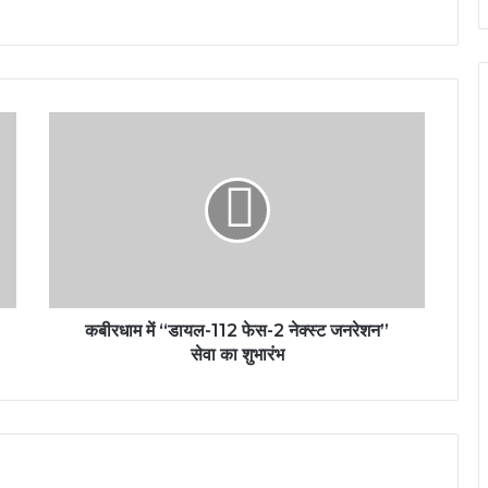
कबीरधाम में “डायल-112 फेस-2 नेक्स्ट जनरेशन”
सेवा का शुभारंभ