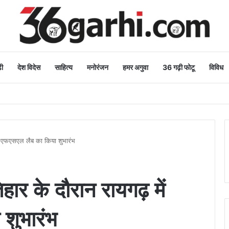
ी
देश विदेस
साहित्य
मनोरंजन
हमर अगुवा
36 गढ़ी फोटू
विविध
शुभकामनाएं
में एफएसएल लैब का किया शुभारंभ
िहार के दौरान रायगढ़ में
शुभारंभ