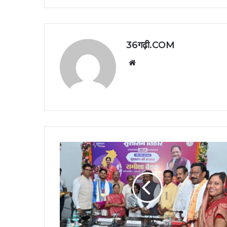
36गढ़ी.COM
Website