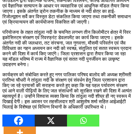
फाउंडेशन द्वारा वैज्ञानिक योजना, तकनीकी विश्लेषण, फील्ड आधारित अध्ययन
एवं वैज्ञानिक सत्यापन के आधार पर व्यवहारिक एवं आधुनिक मॉडल तैयार किया
जाएगा। इसके अंतर्गत ड्रोन तकनीक के माध्यम से नदी क्षेत्र का हाई-
रिजोल्यूशन सर्वे कर विस्तृत डेटा संकलित किया जाएगा तथा तकनीकी समाधान
एवं क्रियान्वयन की कार्ययोजना विकसित की जाएगी।
परियोजना के तहत तांदुला नदी के चयनित लगभग तीन किलोमीटर क्षेत्र में रिवर
इकोसिस्टम संरक्षण एवं रिवरफ्रंट डेवलपमेंट का कार्य किया जाएगा। इसके
अंतर्गत नदी की जलधारा, तट संरचना, जल गुणवत्ता, मौसमी परिवर्तन एवं जैव
विविधता का गहन अध्ययन कर नदी को स्वच्छ, संतुलित एवं सतत स्वरूप प्रदान
करने की दिशा में कार्य किए जाएंगे। जिला प्रशासन द्वारा तैयार किया जा रहा
यह मॉडल भविष्य में राज्य में वैज्ञानिक एवं सतत नदी पुनर्जीवन का उत्कृष्ट
उदाहरण बनेगा।
कार्यक्रम को संबोधित करते हुए नगर पालिका परिषद बालोद की अध्यक्ष श्रीमती
प्रतिभा चौधरी ने तांदुला नदी के संरक्षण एवं संवर्धन हेतु जिला प्रशासन द्वारा
किए जा रहे प्रयासों की सराहना करते हुए कहा कि यह पहल पर्यावरण संरक्षण
एवं आने वाली पीढ़ियों के लिए जल संसाधनों को सुरक्षित रखने की दिशा में अत्यंत
महत्वपूर्ण है। उन्होंने विश्वास व्यक्त किया कि तांदुला नदी शीघ्र ही नए स्वरूप में
दिखाई देगी। इस अवसर पर तहसीलदार श्री आशुतोष शर्मा सहित आईआईटी
भिलाई के विशेषज्ञ एवं विभिन्न विभागों के अधिकारी उपस्थित थे।