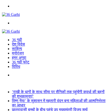
Menu
Search
for
36 गढ़ी
देश विदेस
साहित्य
मनोरंजन
हमर अगुवा
36 गढ़ी फोटू
विविध
Search
for
Breaking News
’राखी के धागों के साथ सीमा पर सैनिकों तक पहुंचेंगी कवर्धा की बहनों
की शुभकामनाएं’
विष्णु भैया’ के सुशासन में महतारी वंदन बना महिलाओं की आत्मनिर्भरता
का आधार
छात्रावासी बच्चों के बीच पहुंचे उप मुख्यमंत्री विजय शर्मा