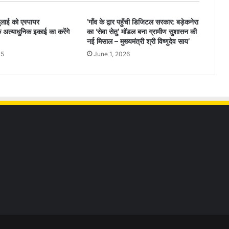
जुलाई को एस्पायर
’गाँव के द्वार पहुँची डिजिटल सरकार: बड़ेकनेरा
के अत्याधुनिक इकाई का करेंगे
का ‘सेवा सेतु’ मॉडल बना ग्रामीण सुशासन की
नई मिसाल – मुख्यमंत्री श्री विष्णुदेव साय’
25
June 1, 2026