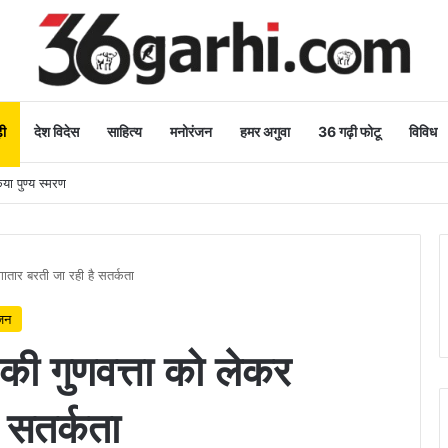
ी
देश विदेस
साहित्य
मनोरंजन
हमर अगुवा
36 गढ़ी फोटू
विविध
िया पुण्य स्मरण
तार बरती जा रही है सतर्कता
जन
ी गुणवत्ता को लेकर
 सतर्कता