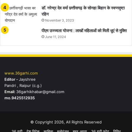
डॉ. नरेन्द्र देव वर्मा छत्तीसगढ़ के सोनहा बिहान के स्वप्नदृष्टा
रहिन
November 3, 2023
पीएम उज्ज्वला योजना : लाखों महिलाओं को मिली धुएं से मुक्ति
June 11, 2024
www.36garhi.com
Editor -
Jayshree
Pandri , Raipur (c.g.)
Email:
36garhikhabar@gmail.com
mo.9425512935
© Copyright 2026, All Rights Reserved
36 गढ़ी
देश विदेस
साहित्य
मनोरंजन
हमर अगुवा
36 गढ़ी फोटू
विविध