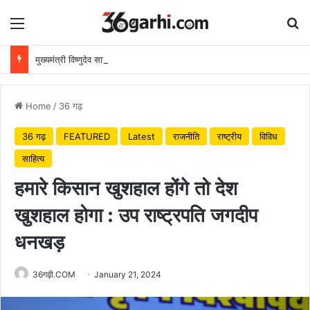
Menu
Se
मुख्यमंत्री विष्णुदेव साय ने अपनी माँ के नाम पर लगाया पीपल का पौधा, वन महोत्सव-2026 का हुआ शुभारंभ
Home
/
36 गढ़
36 गढ़
FEATURED
Latest
राजनीति
राष्ट्रीय
विविध
साहित्य
हमारे किसान खुशहाल होंगे तो देश
खुशहाल होगा : उप राष्ट्रपति जगदीप
धनखड़
36गढ़ी.COM
January 21, 2024