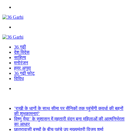
Menu
Search
for
36 गढ़ी
देश विदेस
साहित्य
मनोरंजन
हमर अगुवा
36 गढ़ी फोटू
विविध
Search
for
Breaking News
’राखी के धागों के साथ सीमा पर सैनिकों तक पहुंचेंगी कवर्धा की बहनों
की शुभकामनाएं’
विष्णु भैया’ के सुशासन में महतारी वंदन बना महिलाओं की आत्मनिर्भरता
का आधार
छात्रावासी बच्चों के बीच पहुंचे उप मुख्यमंत्री विजय शर्मा