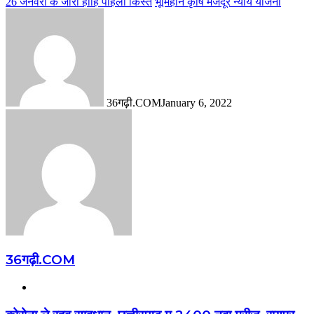
26 जनवरी के जारी होहि पहिली किस्त
भूमिहीन कृषि मजदूर न्याय योजना
36गढ़ी.COM
January 6, 2022
36गढ़ी.COM
Website