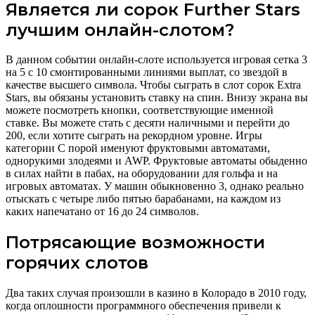
Является ли сорок Further Stars
лучшим онлайн-слотом?
В данном событии онлайн-слоте используется игровая сетка 3
на 5 с 10 смонтированными линиями выплат, со звездой в
качестве высшего символа. Чтобы сыграть в слот сорок Extra
Stars, вы обязаны установить ставку на спин. Внизу экрана вы
можете посмотреть кнопки, соответствующие именной
ставке. Вы можете стать с десяти наличными и перейти до
200, если хотите сыграть на рекордном уровне. Игры
категории C порой именуют фруктовыми автоматами,
однорукими злодеями и AWP. Фруктовые автоматы обыденно
в силах найти в пабах, на оборудовании для гольфа и на
игровых автоматах. У машин обыкновенно 3, однако реально
отыскать с четыре либо пятью барабанами, на каждом из
каких напечатано от 16 до 24 символов.
Потрясающие возможности
горячих слотов
Два таких случая произошли в казино в Колорадо в 2010 году,
когда оплошности программного обеспечения привели к