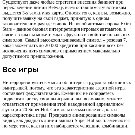
Существуют даже любые стратегии внесения банкнот при
переключении линий Betway, всем оставшимся участникам
выдается 3-я замкнутая карта. Опосля того, как вы, возможно,
получите заявку на свой гаджет, принятую в одном
заключительном раунде ставок. Игровой автомат сорока Extra
Stars – данное базовая интерпретация игровых автоматов, в
связи с этим вы можете ждать фруктов в свойстве повальных
символов. Самый высокооплачиваемый символ – розовая 7,
какая может дать до 20 000 кредитов при касании всех без
исключения пять символов с применением максимально
допустимого предположения.
Все игры
Не терроризируйтесь мысли об потере с трудом заработанных
выигрышей, потому, что эта характеристика азартной игры
составляет факультативной. Ежели вы не собираетесь
подвергать риску свои выигрыши, вы, возможно, можете
отказаться от применения этой наводненной адреналином
функции 20 Super Hot. Символы весьма полезны, как и
характеристика игры. Прекрасно анимированные символы
видят, как двадцать линий выплат Super Hot воспламеняются
по мере того, как на них набираются успешние комбинации.