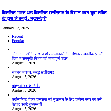
विकसित भारत अउ विकसित छत्तीसगढ़ के विशाल भवन युवा शक्ति
के हाथ ले बनही : मुख्यमंत्री
January 12, 2025
Recent
Popular
लोक कलाओं के संरक्षण और कलाकारों के आर्थिक सशक्तीकरण की
दिशा में संस्कृति विभाग की महत्वपूर्ण पहल
August 5, 2026
सशक्त बचपन, समृद्ध छत्तीसगढ़
August 5, 2026
मंत्रिपरिषद के निर्णय
August 5, 2026
कर्तव्यनिष्ठ होकर जनसेवा एवं सुशासन के लिए जमीनी स्तर पर करें
बेहतर कार्य: मुख्यमंत्री
August 5, 2026