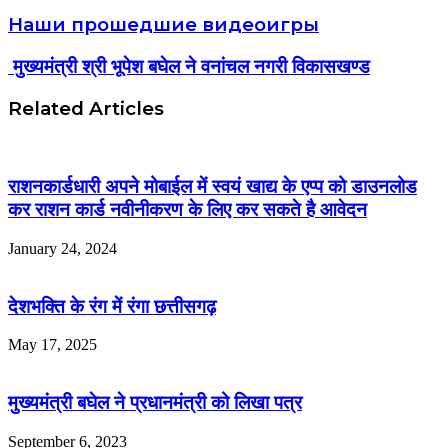
Наши прошедшие видеоигры
मुख्यमंत्री श्री भूपेश बघेल ने वनांचल नगरी विकासखण्ड
Related Articles
राशनकार्डधारी अपने मोबाईल में स्वयं खाद्य के एप्प को डाउनलोड
कर राशन कार्ड नवीनीकरण के लिए कर सकते है आवेदन
January 24, 2024
देशभक्ति के रंग में रंगा छत्तीसगढ़
May 17, 2025
मुख्यमंत्री बघेल ने प्रधानमंत्री को लिखा पत्र
September 6, 2023