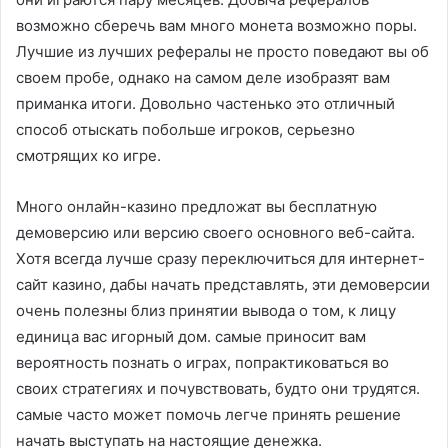
возможно сберечь вам много монета возможно поры.
Лучшие из лучших рефералы не просто поведают вы об
своем пробе, однако на самом деле изобразят вам
приманка итоги. Довольно частенько это отличный
способ отыскать побольше игроков, серьезно
смотрящих ко игре.
Много онлайн-казино предложат вы бесплатную
демоверсию или версию своего основного веб-сайта.
Хотя всегда лучше сразу переключиться для интернет-
сайт казино, дабы начать представлять, эти демоверсии
очень полезны близ принятии вывода о том, к лицу
единица вас игорный дом. самые приносит вам
вероятность познать о играх, попрактиковаться во
своих стратегиях и почувствовать, будто они трудятся.
самые часто может помочь легче принять решение
начать выступать на настоящие денежка.