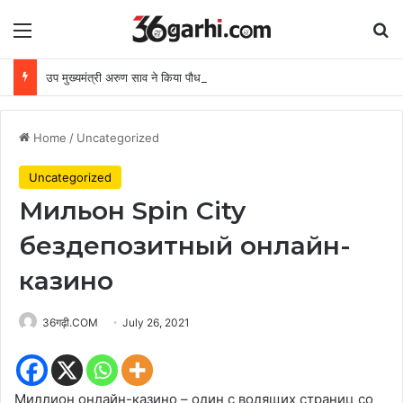
Menu
Se
उप मुख्यमंत्री अरुण साव ने किया पौधारोपण, बोले हरियाली बढ़ेगी तो पर्यावरण भी स्वस्थ और सुंदर बनेगा
Home
/
Uncategorized
Uncategorized
Мильон Spin City
бездепозитный онлайн-
казино
36गढ़ी.COM
July 26, 2021
Миллион онлайн-казино – один с водящих страниц со