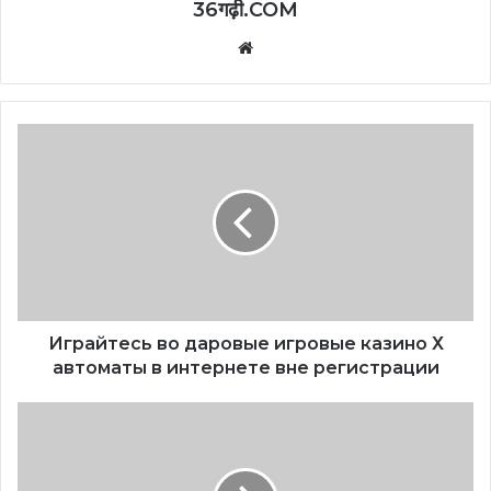
36गढ़ी.COM
Website
Играйтесь во даровые игровые казино Х
автоматы в интернете вне регистрации