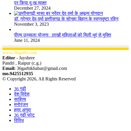
पर किया दुःख व्यक्त
December 27, 2024
डॉ. नरेन्द्र देव वर्मा छत्तीसगढ़ के सोनहा बिहान के स्वप्नदृष्टा रहिन
November 3, 2023
पीएम उज्ज्वला योजना : लाखों महिलाओं को मिली धुएं से मुक्ति
June 11, 2024
www.36garhi.com
Editor -
Jayshree
Pandri , Raipur (c.g.)
Email:
36garhikhabar@gmail.com
mo.9425512935
© Copyright 2026, All Rights Reserved
36 गढ़ी
देश विदेस
साहित्य
मनोरंजन
हमर अगुवा
36 गढ़ी फोटू
विविध
Facebook
X
WhatsApp
Telegram
Back