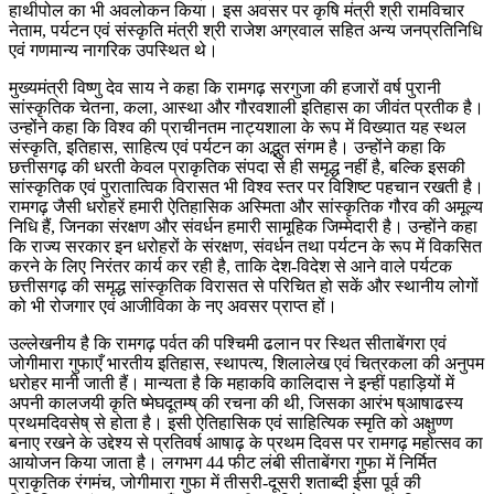
हाथीपोल का भी अवलोकन किया। इस अवसर पर कृषि मंत्री श्री रामविचार
नेताम, पर्यटन एवं संस्कृति मंत्री श्री राजेश अग्रवाल सहित अन्य जनप्रतिनिधि
एवं गणमान्य नागरिक उपस्थित थे।
मुख्यमंत्री विष्णु देव साय ने कहा कि रामगढ़ सरगुजा की हजारों वर्ष पुरानी
सांस्कृतिक चेतना, कला, आस्था और गौरवशाली इतिहास का जीवंत प्रतीक है।
उन्होंने कहा कि विश्व की प्राचीनतम नाट्यशाला के रूप में विख्यात यह स्थल
संस्कृति, इतिहास, साहित्य एवं पर्यटन का अद्भुत संगम है। उन्होंने कहा कि
छत्तीसगढ़ की धरती केवल प्राकृतिक संपदा से ही समृद्ध नहीं है, बल्कि इसकी
सांस्कृतिक एवं पुरातात्विक विरासत भी विश्व स्तर पर विशिष्ट पहचान रखती है।
रामगढ़ जैसी धरोहरें हमारी ऐतिहासिक अस्मिता और सांस्कृतिक गौरव की अमूल्य
निधि हैं, जिनका संरक्षण और संवर्धन हमारी सामूहिक जिम्मेदारी है। उन्होंने कहा
कि राज्य सरकार इन धरोहरों के संरक्षण, संवर्धन तथा पर्यटन के रूप में विकसित
करने के लिए निरंतर कार्य कर रही है, ताकि देश-विदेश से आने वाले पर्यटक
छत्तीसगढ़ की समृद्ध सांस्कृतिक विरासत से परिचित हो सकें और स्थानीय लोगों
को भी रोजगार एवं आजीविका के नए अवसर प्राप्त हों।
उल्लेखनीय है कि रामगढ़ पर्वत की पश्चिमी ढलान पर स्थित सीताबेंगरा एवं
जोगीमारा गुफाएँ भारतीय इतिहास, स्थापत्य, शिलालेख एवं चित्रकला की अनुपम
धरोहर मानी जाती हैं। मान्यता है कि महाकवि कालिदास ने इन्हीं पहाड़ियों में
अपनी कालजयी कृति ष्मेघदूतम्ष् की रचना की थी, जिसका आरंभ ष्आषाढस्य
प्रथमदिवसेष् से होता है। इसी ऐतिहासिक एवं साहित्यिक स्मृति को अक्षुण्ण
बनाए रखने के उद्देश्य से प्रतिवर्ष आषाढ़ के प्रथम दिवस पर रामगढ़ महोत्सव का
आयोजन किया जाता है। लगभग 44 फीट लंबी सीताबेंगरा गुफा में निर्मित
प्राकृतिक रंगमंच, जोगीमारा गुफा में तीसरी-दूसरी शताब्दी ईसा पूर्व की