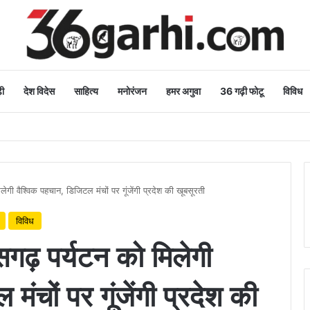
ी
देश विदेस
साहित्य
मनोरंजन
हमर अगुवा
36 गढ़ी फोटू
विविध
शुभकामनाएं
िलेगी वैश्विक पहचान, डिजिटल मंचों पर गूंजेंगी प्रदेश की खूबसूरती
विविध
ीसगढ़ पर्यटन को मिलेगी
ंचों पर गूंजेंगी प्रदेश की