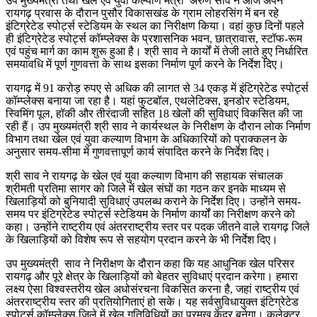
उप मुख्यमंत्री तथा खेल एवं युवा कल्याण मंत्री अरुण साव ने आज अपने
रायगढ़ प्रवास के दौरान पुसौर विकासखंड के ग्राम लोहरसिंग में बन रहे
इंटिग्रेटेड स्पोर्ट्स स्टेडियम के स्थल का निरीक्षण किया। वहां कुछ दिनों पहले
ही इंटिग्रेटेड स्पोर्ट्स कॉम्प्लेक्स के प्रशासनिक भवन, छात्रावास, स्टॉफ-रूम
एवं पहुंच मार्ग का काम शुरू हुआ है। श्री साव ने कार्यों में तेजी लाते हुए निर्धारित
समयावधि में पूर्ण गुणवत्ता के साथ इसका निर्माण पूर्ण करने के निर्देश दिए।
रायगढ़ में 91 करोड़ रुपए से अधिक की लागत से 34 एकड़ में इंटिग्रेटेड स्पोर्ट्स
कॉम्प्लेक्स बनाया जा रहा है। यहां फुटबॉल, एथलेटिक्स, इनडोर स्टेडियम,
स्विमिंग पूल, हॉकी और तीरंदाजी सहित 18 खेलों की सुविधाएं विकसित की जा
रही हैं। उप मुख्यमंत्री श्री साव ने कार्यस्थल के निरीक्षण के दौरान लोक निर्माण
विभाग तथा खेल एवं युवा कल्याण विभाग के अधिकारियों को प्राक्कलन के
अनुसार समय-सीमा में गुणवत्तापूर्ण कार्य संपादित करने के निर्देश दिए।
श्री साव ने रायगढ़ के खेल एवं युवा कल्याण विभाग की सहायक संचालक
श्रीमती प्रतिमा सागर को जिले में खेल संघों का गठन कर इनके माध्यम से
खिलाड़ियों को बुनियादी सुविधाएं उपलब्ध कराने के निर्देश दिए। उन्होंने समय-
समय पर इंटिग्रेटेड स्पोर्ट्स स्टेडियम के निर्माण कार्यों का निरीक्षण करने को
कहा। उन्होंने राष्ट्रीय एवं अंतरराष्ट्रीय स्तर पर पदक जीतने वाले रायगढ़ जिले
के खिलाड़ियों को विशेष रूप से सहयोग प्रदान करने के भी निर्देश दिए।
उप मुख्यमंत्री साव ने निरीक्षण के दौरान कहा कि यह आधुनिक खेल परिसर
रायगढ़ और पूरे क्षेत्र के खिलाड़ियों को बेहतर सुविधाएं प्रदान करेगा। हमारा
लक्ष्य ऐसा विश्वस्तरीय खेल अधोसंरचना विकसित करना है, जहां राष्ट्रीय एवं
अंतरराष्ट्रीय स्तर की प्रतियोगिताएं हो सके। यह सर्वसुविधायुक्त इंटिग्रेटेड
स्पोर्ट्स कॉम्प्लेक्स जिले में खेल गतिविधियों का प्रमुख केंद्र बनेगा। कलेक्टर