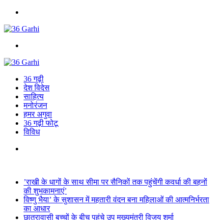
Menu
Search
for
36 गढ़ी
देश विदेस
साहित्य
मनोरंजन
हमर अगुवा
36 गढ़ी फोटू
विविध
Search
for
Breaking News
’राखी के धागों के साथ सीमा पर सैनिकों तक पहुंचेंगी कवर्धा की बहनों
की शुभकामनाएं’
विष्णु भैया’ के सुशासन में महतारी वंदन बना महिलाओं की आत्मनिर्भरता
का आधार
छात्रावासी बच्चों के बीच पहुंचे उप मुख्यमंत्री विजय शर्मा