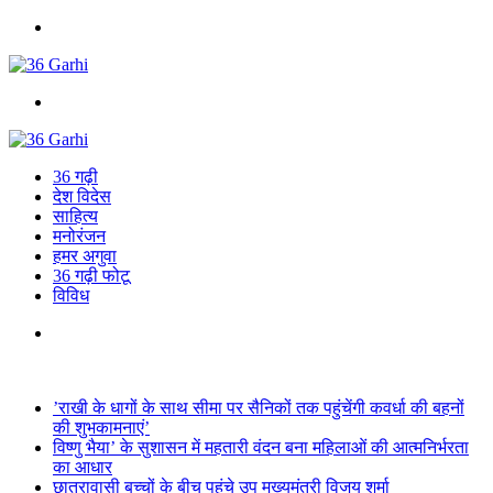
Menu
Search
for
36 गढ़ी
देश विदेस
साहित्य
मनोरंजन
हमर अगुवा
36 गढ़ी फोटू
विविध
Search
for
Breaking News
’राखी के धागों के साथ सीमा पर सैनिकों तक पहुंचेंगी कवर्धा की बहनों
की शुभकामनाएं’
विष्णु भैया’ के सुशासन में महतारी वंदन बना महिलाओं की आत्मनिर्भरता
का आधार
छात्रावासी बच्चों के बीच पहुंचे उप मुख्यमंत्री विजय शर्मा