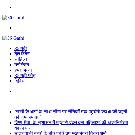
Menu
Search
for
36 गढ़ी
देश विदेस
साहित्य
मनोरंजन
हमर अगुवा
36 गढ़ी फोटू
विविध
Search
for
Breaking News
’राखी के धागों के साथ सीमा पर सैनिकों तक पहुंचेंगी कवर्धा की बहनों
की शुभकामनाएं’
विष्णु भैया’ के सुशासन में महतारी वंदन बना महिलाओं की आत्मनिर्भरता
का आधार
छात्रावासी बच्चों के बीच पहुंचे उप मुख्यमंत्री विजय शर्मा