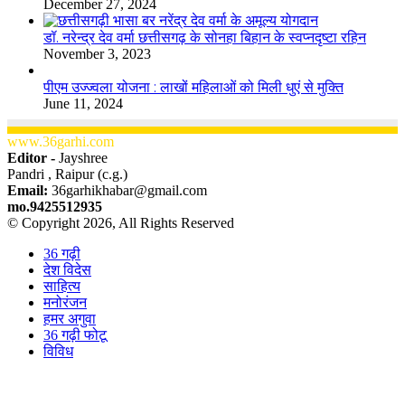
December 27, 2024
डॉ. नरेन्द्र देव वर्मा छत्तीसगढ़ के सोनहा बिहान के स्वप्नदृष्टा रहिन
November 3, 2023
पीएम उज्ज्वला योजना : लाखों महिलाओं को मिली धुएं से मुक्ति
June 11, 2024
www.36garhi.com
Editor -
Jayshree
Pandri , Raipur (c.g.)
Email:
36garhikhabar@gmail.com
mo.9425512935
© Copyright 2026, All Rights Reserved
36 गढ़ी
देश विदेस
साहित्य
मनोरंजन
हमर अगुवा
36 गढ़ी फोटू
विविध
Facebook
X
WhatsApp
Telegram
Back
to