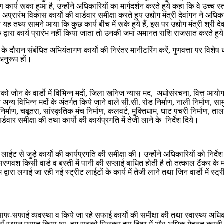
ार्य रूका हुआ है, उन्होंने अधिकारियों का मार्गदर्शन करते हुये कहा कि वे उच्च
ंभ विकास कार्याे की वार्डवार समीक्षा करते हुय उद्योग मंत्री देवांगन ने अधिकारियो
 यह तथ्य सामने आया कि कुछ कार्य बीच में रूके हुये हैं, इस पर उद्योग मंत्री श्री
 द्वारा कार्य प्रारंभ नहीं किया जाता तो उनकी जमा अमानत राशि राजसात करते हुये उन
न के दौरान संबंधित अभियंतागण कार्याे की निरंतर मानीटरिंग करें, गुणवत्ता पर विशेष 
 अनुरूप हों।
ालको जोन के वार्डाे में विभिन्न मदों, जिला खनिज न्यास मद, अधोसंरचना, वित्त आय
अन्य विभिन्न मदों के अंतर्गत किये जाने वाले सी.सी. रोड निर्माण, नाली निर्माण
 निर्माण, चबूतरा, सांस्कृतिक मंच निर्माण, कलवर्ट, मुक्तिधाम, घाट पचरी निर्माण, ता
ार्डवार समीक्षा की तथा कार्याे की कार्यप्रगति में तेजी लाने के निर्देश दिये।
ाईट से जुडे़ कार्याे की कार्यप्रगति की समीक्षा की। उन्होंने अधिकारियों को निर्देश
णवश किसी वार्ड व बस्ती में पानी की सप्लाई बाधित होती है तो तत्काल टैंकर के मा
रा लगाई जा रही नई स्ट्रीट लाईटों के कार्य में तेजी लाने तथा जिन वार्डाे में स्ट्र
साफ-सफाई व्यवस्था व किये जा रहे सफाई कार्याे की समीक्षा की तथा स्वास्थ्य अधि