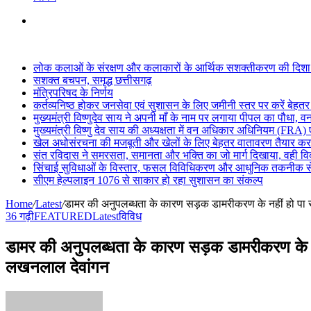
Search
for
Breaking News
लोक कलाओं के संरक्षण और कलाकारों के आर्थिक सशक्तीकरण की दिशा में
सशक्त बचपन, समृद्ध छत्तीसगढ़
मंत्रिपरिषद के निर्णय
कर्तव्यनिष्ठ होकर जनसेवा एवं सुशासन के लिए जमीनी स्तर पर करें बेहतर का
मुख्यमंत्री विष्णुदेव साय ने अपनी माँ के नाम पर लगाया पीपल का पौधा, 
मुख्यमंत्री विष्णु देव साय की अध्यक्षता में वन अधिकार अधिनियम (FRA)
खेल अधोसंरचना की मजबूती और खेलों के लिए बेहतर वातावरण तैयार करने 
संत रविदास ने समरसता, समानता और भक्ति का जो मार्ग दिखाया, वही 
सिंचाई सुविधाओं के विस्तार, फसल विविधिकरण और आधुनिक तकनीक से ख
सीएम हेल्पलाइन 1076 से साकार हो रहा सुशासन का संकल्प
Home
/
Latest
/
डामर की अनुपलब्धता के कारण सड़क डामरीकरण के नहीं हो पा रहे क
36 गढ़ी
FEATURED
Latest
विविध
डामर की अनुपलब्धता के कारण सड़क डामरीकरण के नहीं ह
लखनलाल देवांगन