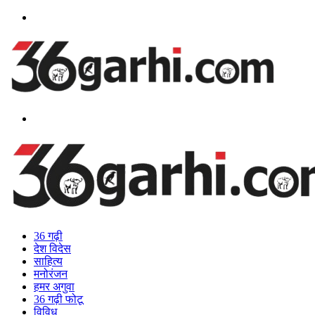
Menu
Search
for
36 गढ़ी
देश विदेस
साहित्य
मनोरंजन
हमर अगुवा
36 गढ़ी फोटू
विविध