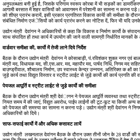
अनुपलब्धता बनी हुई है, जिसके परिणाम स्वरूप कोरबा में भी सड़कों का डामरीकरण क
आगामी बरसात में शहर वासियों को आवागमन में परेशानी का सामना न करना पडे़। अप्रार
को शीघ्र प्रारंभ करायें, इसी प्रकार प्रगतिरत विकास कार्येा की समीक्षा के दौरान
संबंधित निर्माण एजंेसियों को कार्य प्रारंभ करने का नोटिस दें, फिर भी यदि उनके
उद्योग मंत्री देवांगन ने अधिकारियों से कहा कि विकास व निर्माण कार्याे के संपाद
साथ संपादित हों तथा कार्य में उपयोग की जाने वाली सामग्री निर्धारित मानकों के
वार्डवार समीक्षा की, कार्याे में तेजी लाने दिये निर्देश
बैठक के दौरान उद्योग मंत्री देवांगन ने कोसाबाड़ी, पं.रविशंकर शुक्ल नगर एवं ब
मंत्री मद, विधायक मद, सी.एस.आर. मद, महापौर मद, पार्षद निधि, निगम मद सहित 
बाउण्ड्रीवाल, शौचालय निर्माण, उप स्वास्थ्य केन्द्र उन्नयन, अतिरिक्त क क्षों का
जुड़े कार्य तथा विद्युत विस्तार व स्ट्रीट लाईट से जुडे़ कार्याे की कार्य प्रगति की व
पेयजल आपूर्ति व स्ट्रीट लाईट से जुडे़ कार्याे की समीक्षा
बैठक के दौरान उद्योग मंत्री श्री देवंागन ने पेयजल आपूर्ति व्यवस्था तथा स्ट्रीट ल
नियत समय में की जाएं, विद्युत अवरोध, पाईप लाईनों की टूट-फूट या किसी अन्य कार
को पेयजल की समस्या का सामना न करना पड़े। उद्योग मंत्री श्री देवांगन ने निगम द्वा
अधिकारियों को दिये।
साफ-सफाई कार्याे में और अधिक कसावट लायें
उद्योग मंत्री लखनलाल देवांगन बैठक के दौरान उक्त तीनों जोन के 28 वार्डाे की 