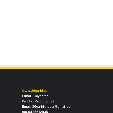
www.36garhi.com
Editor -
Jayshree
Pandri , Raipur (c.g.)
Email:
36garhikhabar@gmail.com
mo.9425512935