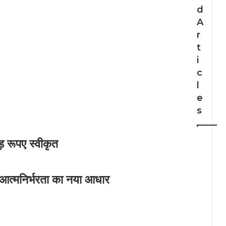
d
A
r
t
i
c
l
e
s
 रूपए स्वीकृत
 आत्मनिर्भरता का नया आधार