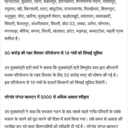
प्रभाटोला, बुधवारा, रहंगी, चंडालपुर, हरिनछपरा, मिनमिनिया मैदान, मोतिमपुर,
रघुपारा, बद्दो, खिरसाली, लाटा, बाघुटोला, राजानवागांव, तिलाईभाट, बिसनपुरा,
भलुचुवा, भीरा, खरिया, मुड़घुसरी मैदान, खड़ोदाखुर्द, कांदापारा, कामाडबरी,
सिंघारी, बैजलपुर, अंधरीकछार, सिल्ली, बोदा 03, लबदा, अमेरा, सोंनतरा,
मगरवाड़ा, बोरिया, कनपा, सिरमी, खंडसरा, छांटा, मड़मड़ा, कबराटोला, महली ग्राम
शामिल है।
50 करोड़ की नहर विस्तार परियोजना से 19 गांवों को सिंचाई सुविधा
उप मुख्यमंत्री श्री शर्मा ने बताया कि मुख्यमंत्री श्री विष्णुदेव साय द्वारा क्षीरपानी
मध्यम परियोजना के नहर विस्तार के लिए 50 करोड़ रुपए की घोषणा की गई है।
इस परियोजना से 19 गांवों के हजारों किसानों को सिंचाई सुविधा मिलेगी।
तरेगांव जंगल क्लस्टर में 5000 से अधिक आवास स्वीकृत
उप मुख्यमंत्री ने कहा कि सरकार गठन के बाद सबसे पहले गरीब परिवारों के पक्के
मकान के सपने को पूरा करने की दिशा में कार्य किया गया। लंबे समय से आवास की
प्रतीक्षा कर रहे पात्र हितग्राहियों को स्वीकृति दी गई है। तरेगांव जंगल क्लस्टर