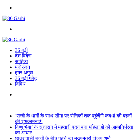
Menu
Search
for
36 गढ़ी
देश विदेस
साहित्य
मनोरंजन
हमर अगुवा
36 गढ़ी फोटू
विविध
Search
for
Breaking News
’राखी के धागों के साथ सीमा पर सैनिकों तक पहुंचेंगी कवर्धा की बहनों
की शुभकामनाएं’
विष्णु भैया’ के सुशासन में महतारी वंदन बना महिलाओं की आत्मनिर्भरता
का आधार
छात्रावासी बच्चों के बीच पहुंचे उप मुख्यमंत्री विजय शर्मा