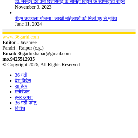
डॉ. नरेन्द्र देव वर्मा छत्तीसगढ़ के सोनहा बिहान के स्वप्नदृष्टा रहिन
November 3, 2023
पीएम उज्ज्वला योजना : लाखों महिलाओं को मिली धुएं से मुक्ति
June 11, 2024
www.36garhi.com
Editor -
Jayshree
Pandri , Raipur (c.g.)
Email:
36garhikhabar@gmail.com
mo.9425512935
© Copyright 2026, All Rights Reserved
36 गढ़ी
देश विदेस
साहित्य
मनोरंजन
हमर अगुवा
36 गढ़ी फोटू
विविध
Facebook
X
WhatsApp
Telegram
Back
to
top
button