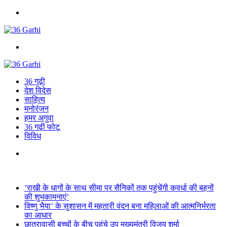
Menu
Search
for
36 गढ़ी
देश विदेस
साहित्य
मनोरंजन
हमर अगुवा
36 गढ़ी फोटू
विविध
Search
for
Breaking News
’राखी के धागों के साथ सीमा पर सैनिकों तक पहुंचेंगी कवर्धा की बहनों
की शुभकामनाएं’
विष्णु भैया’ के सुशासन में महतारी वंदन बना महिलाओं की आत्मनिर्भरता
का आधार
छात्रावासी बच्चों के बीच पहुंचे उप मुख्यमंत्री विजय शर्मा