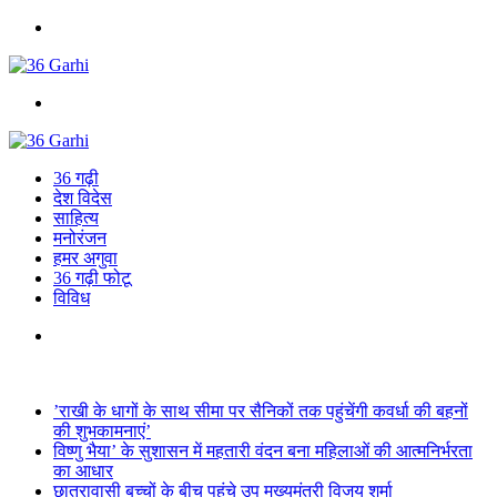
Menu
Search
for
36 गढ़ी
देश विदेस
साहित्य
मनोरंजन
हमर अगुवा
36 गढ़ी फोटू
विविध
Search
for
Breaking News
’राखी के धागों के साथ सीमा पर सैनिकों तक पहुंचेंगी कवर्धा की बहनों
की शुभकामनाएं’
विष्णु भैया’ के सुशासन में महतारी वंदन बना महिलाओं की आत्मनिर्भरता
का आधार
छात्रावासी बच्चों के बीच पहुंचे उप मुख्यमंत्री विजय शर्मा