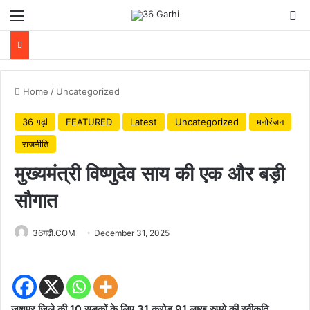
Menu
Se
Home
/
Uncategorized
36 गढ़ी
FEATURED
Latest
Uncategorized
मनोरंजन
राजनीति
मुख्यमंत्री विष्णुदेव साय की एक और बड़ी
सौगात
36गढ़ी.COM
December 31, 2025
जशपुर जिले की 10 सड़कों के लिए 31 करोड़ 91 लाख रुपये की स्वीकृति,