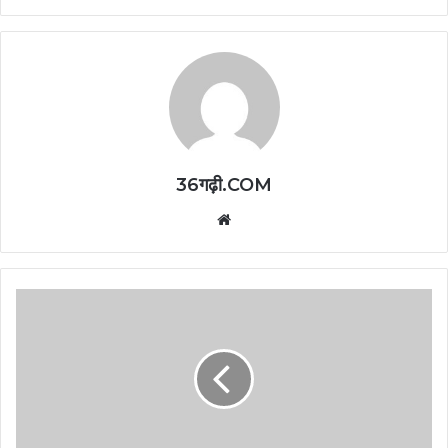
36गढ़ी.COM
Website