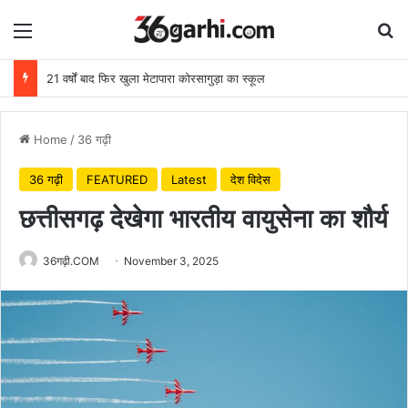
Menu
Se
21 वर्षों बाद फिर खुला मेटापारा कोरसागुड़ा का स्कूल
Home
/
36 गढ़ी
36 गढ़ी
FEATURED
Latest
देश विदेस
छत्तीसगढ़ देखेगा भारतीय वायुसेना का शौर्य
36गढ़ी.COM
November 3, 2025