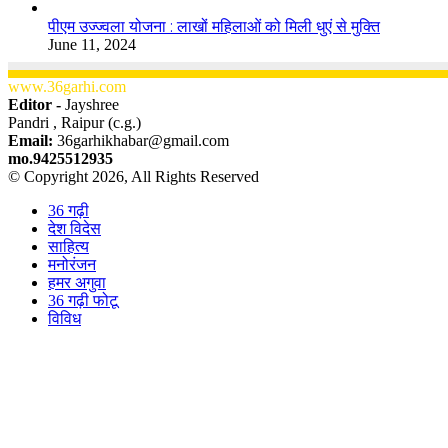
पीएम उज्ज्वला योजना : लाखों महिलाओं को मिली धुएं से मुक्ति
June 11, 2024
www.36garhi.com
Editor -
Jayshree
Pandri , Raipur (c.g.)
Email:
36garhikhabar@gmail.com
mo.9425512935
© Copyright 2026, All Rights Reserved
36 गढ़ी
देश विदेस
साहित्य
मनोरंजन
हमर अगुवा
36 गढ़ी फोटू
विविध
Facebook
X
WhatsApp
Telegram
Back
to
top
button