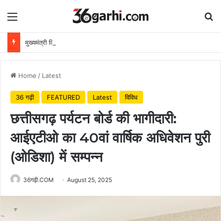
Menu
Se
मुख्यमंत्री विष्णुदेव साय ने अपनी माँ के नाम पर लगाया पीपल का पौधा, वन महोत्सव-2026 का हुआ शुभारंभ
Home
/
Latest
36 गढ़ी
FEATURED
Latest
विविध
छत्तीसगढ़ पर्यटन बोर्ड की भागीदारी:
आईएटीओ का 40वां वार्षिक अधिवेशन पुरी
(ओडिशा) में सम्पन्न
36गढ़ी.COM
August 25, 2025