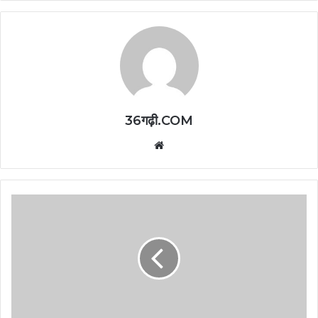
36गढ़ी.COM
Website