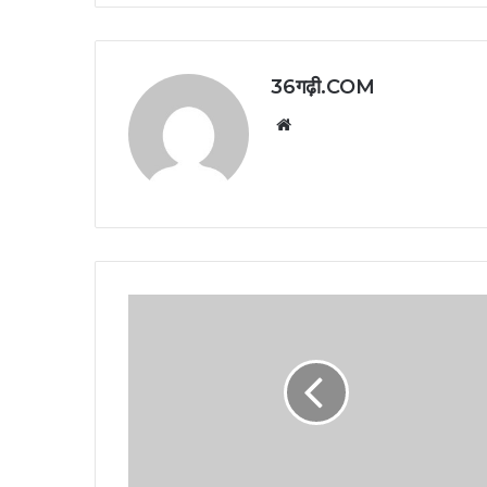
36गढ़ी.COM
Website