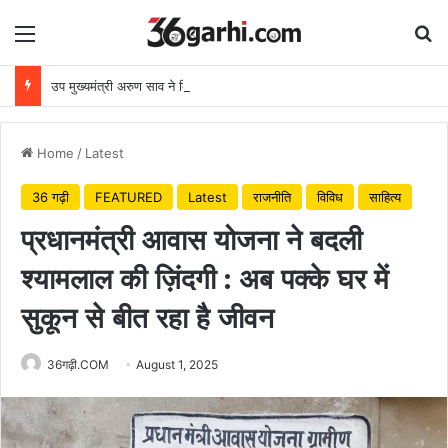
Menu
Se
उप मुख्यमंत्री अरुण साव ने किया पौधारोपण, बोले हरियाली बढ़ेगी तो पर्यावरण भी स्वस्थ और सुंदर बनेगा
Home
/
Latest
36 गढ़ी
FEATURED
Latest
राजनीति
विविध
साहित्य
प्रधानमंत्री आवास योजना ने बदली
श्यामलाल की ज़िंदगी : अब पक्के घर में
सुकून से बीत रहा है जीवन
36गढ़ी.COM
August 1, 2025